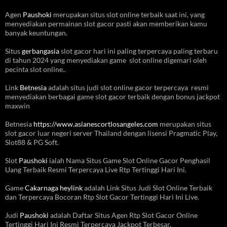
Agen
Paushoki
merupakan situs slot online terbaik saat ini, yang
menyediakan permainan slot gacor pasti akan memberikan kamu
banyak keuntungan.
Situs
gerbangasia
slot gacor hari ini paling terpercaya paling terbaru
di tahun 2024 yang menyediakan game slot online digemari oleh
pecinta slot online..
Link
Betnesia
adalah situs judi slot online gacor terpercaya resmi
menyediakan berbagai game slot gacor terbaik dengan bonus jackpot
maxwin
Betnesia
https://www.asianescortlosangeles.com
merupakan situs
slot gacor luar negeri server Thailand dengan lisensi Pragmatic Play,
Slot88 & PG Soft.
Slot
Paushoki
ialah Nama Situs Game Slot Online Gacor Penghasil
Uang Terbaik Resmi Terpercaya Live Rtp Tertinggi Hari Ini.
Game
Cakarnaga heylink
adalah Link Situs Judi Slot Online Terbaik
dan Terpercaya Bocoran Rtp Slot Gacor Tertinggi Hari Ini Live.
Judi
Paushoki
adalah Daftar Situs Agen Rtp Slot Gacor Online
Tertinggi Hari Ini Resmi Terpercaya Jackpot Terbesar.