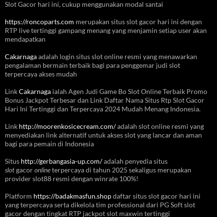
Slot Gacor hari ini, cukup menggunakan modal santai
https://roncoparts.com
merupakan situs slot gacor hari ini dengan
RTP live tertinggi gampang menang yang menjamin setiap user akan
mendapatkan
Cakarnaga
adalah login situs slot online resmi yang menawarkan
pengalaman bermain terbaik bagi para penggemar judi slot
terpercaya akses mudah
Link
Cakarnaga
ialah Agen Judi Game Bo Slot Online Terbaik Promo
Bonus Jackpot Terbesar dan Link Daftar Nama Situs Rtp Slot Gacor
Hari Ini Tertinggi dan Terpercaya 2024 Mudah Menang Indonesia.
Link
http://moorenkosicecream.com/
adalah slot online resmi yang
menyediakan link alternatif untuk akses slot yang lancar dan aman
bagi para pemain di Indonesia
Situs
http://gerbangasia-up.com/
adalah penyedia situs
slot
gacor
online
terpercaya di tahun 2025 sekaligus merupakan
provider slot88 resmi dengan winrate 100%!
Platform
https://badakmasfun.shop
daftar situs slot gacor hari ini
yang terpercaya serta dikelola tim professional dari PG Soft slot
gacor dengan tingkat RTP jackpot slot maxwin tertinggi