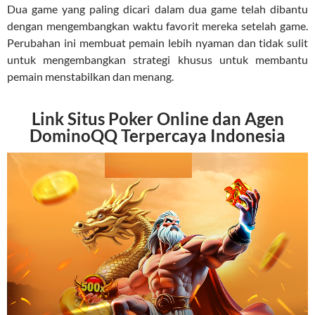
Dua game yang paling dicari dalam dua game telah dibantu
dengan mengembangkan waktu favorit mereka setelah game.
Perubahan ini membuat pemain lebih nyaman dan tidak sulit
untuk mengembangkan strategi khusus untuk membantu
pemain menstabilkan dan menang.
Link Situs Poker Online dan Agen
DominoQQ Terpercaya Indonesia