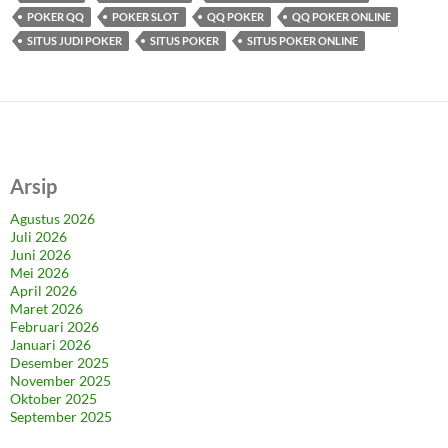
POKER QQ
POKER SLOT
QQ POKER
QQ POKER ONLINE
SITUS JUDI POKER
SITUS POKER
SITUS POKER ONLINE
Arsip
Agustus 2026
Juli 2026
Juni 2026
Mei 2026
April 2026
Maret 2026
Februari 2026
Januari 2026
Desember 2025
November 2025
Oktober 2025
September 2025