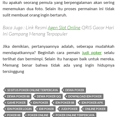
itu apakah seorang pemula yang berpengalaman akan sering
menemukan dua foto. Selain itu proses permainan ini tidak
sulit membuat orang ingin bertaruh.
Baca Juga : Link Resmi
Agen Slot Online
QRIS Gacor Hari
Ini Gampang Menang Terpopuler
Jika demikian, pertanyaannya adalah, seberapa mudahkah
mendapatkannya? Beginilah cara pemain
judi poker
selalu
terlihat dan bermimpi. Selain itu harapan baik untuk mereka.
Memang benar bahwa tidak ada yang ingin hidupnya
tersinggung
10 SITUS POKER ONLINE TERPERCAYA
DEWA POKER
DEWA POKER 88
DEWA POKER QQ
DOWNLOAD IDN POKER
GAME POKER
IDN POKER
IDN POKER 88
IDN POKER APK
IDN POKER LOGIN
IDR POKER
JUDI POKER
ONLINE POKER
POKER 88
POKER ONLINE
POKER ONLINE TERPERCAYA