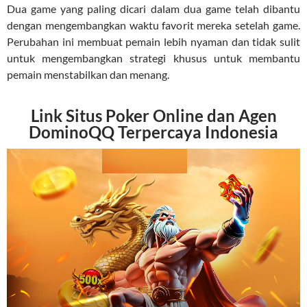
Dua game yang paling dicari dalam dua game telah dibantu
dengan mengembangkan waktu favorit mereka setelah game.
Perubahan ini membuat pemain lebih nyaman dan tidak sulit
untuk mengembangkan strategi khusus untuk membantu
pemain menstabilkan dan menang.
Link Situs Poker Online dan Agen
DominoQQ Terpercaya Indonesia