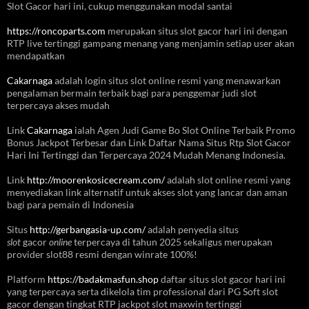
Slot Gacor hari ini, cukup menggunakan modal santai
https://roncoparts.com
merupakan situs slot gacor hari ini dengan
RTP live tertinggi gampang menang yang menjamin setiap user akan
mendapatkan
Cakarnaga
adalah login situs slot online resmi yang menawarkan
pengalaman bermain terbaik bagi para penggemar judi slot
terpercaya akses mudah
Link
Cakarnaga
ialah Agen Judi Game Bo Slot Online Terbaik Promo
Bonus Jackpot Terbesar dan Link Daftar Nama Situs Rtp Slot Gacor
Hari Ini Tertinggi dan Terpercaya 2024 Mudah Menang Indonesia.
Link
http://moorenkosicecream.com/
adalah slot online resmi yang
menyediakan link alternatif untuk akses slot yang lancar dan aman
bagi para pemain di Indonesia
Situs
http://gerbangasia-up.com/
adalah penyedia situs
slot
gacor
online
terpercaya di tahun 2025 sekaligus merupakan
provider slot88 resmi dengan winrate 100%!
Platform
https://badakmasfun.shop
daftar situs slot gacor hari ini
yang terpercaya serta dikelola tim professional dari PG Soft slot
gacor dengan tingkat RTP jackpot slot maxwin tertinggi