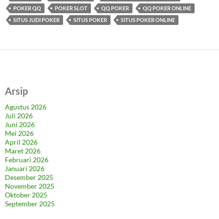
POKER QQ
POKER SLOT
QQ POKER
QQ POKER ONLINE
SITUS JUDI POKER
SITUS POKER
SITUS POKER ONLINE
Arsip
Agustus 2026
Juli 2026
Juni 2026
Mei 2026
April 2026
Maret 2026
Februari 2026
Januari 2026
Desember 2025
November 2025
Oktober 2025
September 2025