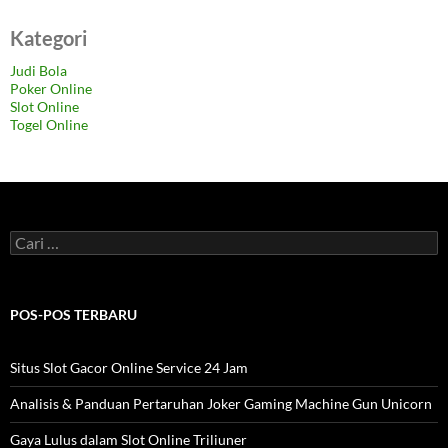
Kategori
Judi Bola
Poker Online
Slot Online
Togel Online
C
a
r
i
u
POS-POS TERBARU
n
t
u
Situs Slot Gacor Online Service 24 Jam
k
:
Analisis & Panduan Pertaruhan Joker Gaming Machine Gun Unicorn
Gaya Lulus dalam Slot Online Triliuner