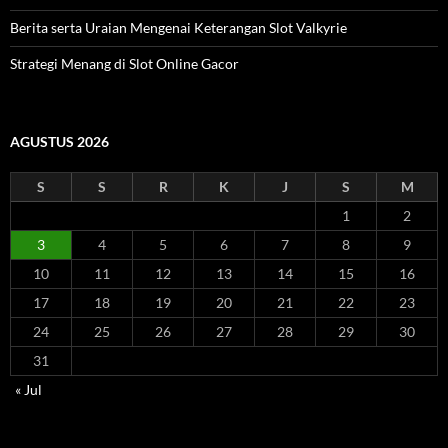
Berita serta Uraian Mengenai Keterangan Slot Valkyrie
Strategi Menang di Slot Online Gacor
AGUSTUS 2026
S
S
R
K
J
S
M
1
2
3
4
5
6
7
8
9
10
11
12
13
14
15
16
17
18
19
20
21
22
23
24
25
26
27
28
29
30
31
« Jul