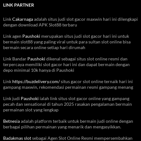
LINK PARTNER
Link
Cakarnaga
adalah situs judi slot gacor maxwin hari ini dilengkapi
dengan download APK Slot88 terbaru
Link agen
Paushoki
merupakan situs judi slot gacor hari ini untuk
bermain slot88 yang paling viral untuk para sultan slot online bisa
bermain secara online setiap hari dirumah
Link Bandar
Paushoki
dikenal sebagai situs slot online resmi dan
terpercaya memiliki slot gacor hari ini dan dapat bermain dengan
depo minimal 10k hanya di Paushoki
Link
https://buzdelivery.com/
situs gacor slot online ternaik hari ini
gampang maxwin, rekomendasi permainan resmi gampang menang
Link judi
Paushoki
ialah link situs slot gacor online yang gampang
pecah dan sensational di tahun 2025 rasakan pengalaman bermain
permainan slot yang lengkap
Betnesia
adalah platform terbaik untuk bermain judi online dengan
berbagai pilihan permainan yang menarik dan mengasyikkan.
Badakmas slot
sebagai Agen Slot Online Resmi mempersembahkan