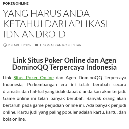
POKER ONLINE
YANG HARUS ANDA
KETAHUI DARI APLIKASI
IDN ANDROID
2 MARET 2026
TINGGALKAN KOMENTAR
Link Situs Poker Online dan Agen
DominoQQ Terpercaya Indonesia
Link
Situs Poker Online
dan Agen DominoQQ Terpercaya
Indonesia, Perkembangan era ini telah berubah secara
dramatis dan hal-hal yang tidak dapat diandalkan akan terjadi.
Game online ini telah banyak berubah. Banyak orang akan
bertaruh pada game perjudian online ini. Ada banyak penjudi
online. Kartu judi yang paling populer adalah kartu, kartu, dan
bola online.