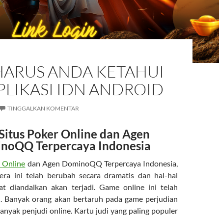
HARUS ANDA KETAHUI
PLIKASI IDN ANDROID
TINGGALKAN KOMENTAR
 Situs Poker Online dan Agen
noQQ Terpercaya Indonesia
r Online
dan Agen DominoQQ Terpercaya Indonesia,
ra ini telah berubah secara dramatis dan hal-hal
at diandalkan akan terjadi. Game online ini telah
. Banyak orang akan bertaruh pada game perjudian
banyak penjudi online. Kartu judi yang paling populer