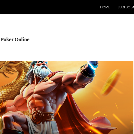
HOME
JUDI BOL
: Poker Online