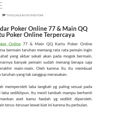
E
TINGGALKAN KOMENTAR
ndar Poker Online 77 & Main QQ
tu Poker Online Terpercaya
ker Online
77 & Main QQ Kartu Poker Online
ena bermain taruhan memang rata rata pemain ingin
ahat yang akbar sekali akan pada mogok bermain.
enarnya banyak pemain sudah menang berapa saja
erakhir main-main. Oleh karena itu itu membuat
 taruhan yang tak sanggup merasakan.
ah memperoleh laba langkah yg paling sesuai pada
 laba sedikitpun. Itu mesti tambah mampu berhenti
amankan aset kamu faedah yg sedikit diperoleh.
 terus-terusan lewat kiat ini karena itu perbulan.