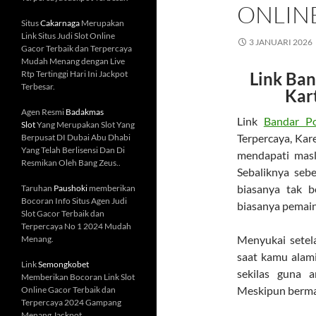
ONLIN
Situs
Cakarnaga
Merupakan
Link Situs Judi Slot Online
3 JANUARI 2026
Gacor Terbaik dan Terpercaya
Mudah Menang dengan Live
Rtp Tertinggi Hari Ini Jackpot
Link Ba
Terbesar.
Kar
Agen Resmi
Badakmas
Link
Bandar Po
Slot
Yang Merupakan Slot Yang
Terpercaya, Kar
Berpusat DI Dubai Abu Dhabi
Yang Telah Berlisensi Dan Di
mendapati masl
Resmikan Oleh Bang Zeus..
Sebaliknya seb
biasanya tak b
Taruhan
Paushoki
memberikan
Bocoran Info Situs Agen Judi
biasanya pemain
Slot Gacor Terbaik dan
Terpercaya No 1 2024 Mudah
Menyukai setel
Menang.
saat kamu alami
Link
Semongkobet
sekilas guna 
Memberikan Bocoran Link Slot
Meskipun bermain
Online Gacor Terbaik dan
Terpercaya 2024 Gampang
Menang Jackpot.