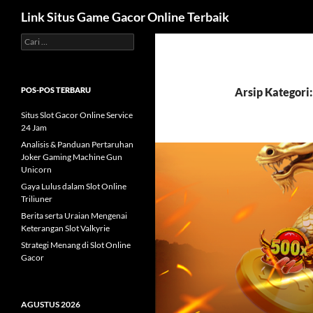
Cari
Link Situs Game Gacor Online Terbaik
C
Langsung
a
ke
r
isi
i
u
POS-POS TERBARU
Arsip Kategori
n
t
Situs Slot Gacor Online Service
u
24 Jam
k
Analisis & Panduan Pertaruhan
:
Joker Gaming Machine Gun
Unicorn
Gaya Lulus dalam Slot Online
Triliuner
Berita serta Uraian Mengenai
Keterangan Slot Valkyrie
Strategi Menang di Slot Online
Gacor
AGUSTUS 2026