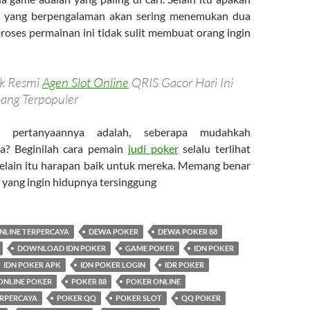
a yang berpengalaman akan sering menemukan dua
 proses permainan ini tidak sulit membuat orang ingin
nk Resmi
Agen Slot Online
QRIS Gacor Hari Ini
ng Terpopuler
n, pertanyaannya adalah, seberapa mudahkah
a? Beginilah cara pemain
judi poker
selalu terlihat
elain itu harapan baik untuk mereka. Memang benar
 yang ingin hidupnya tersinggung
ONLINE TERPERCAYA
DEWA POKER
DEWA POKER 88
DOWNLOAD IDN POKER
GAME POKER
IDN POKER
IDN POKER APK
IDN POKER LOGIN
IDR POKER
ONLINE POKER
POKER 88
POKER ONLINE
ERPERCAYA
POKER QQ
POKER SLOT
QQ POKER