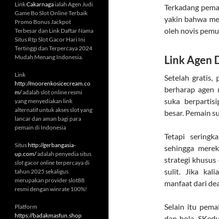
Link
Cakarnaga
ialah Agen Judi
Terkadang pem
Game Bo Slot Online Terbaik
yakin bahwa mer
Promo Bonus Jackpot
oleh novis pemu
Terbesar dan Link Daftar Nama
Situs Rtp Slot Gacor Hari Ini
Tertinggi dan Terpercaya 2024
Mudah Menang Indonesia.
Link Agen
Link
Setelah gratis
http://moorenkosicecream.co
berharap agen m
m/
adalah slot online resmi
suka berpartis
yang menyediakan link
alternatif untuk akses slot yang
besar. Pemain s
lancar dan aman bagi para
pemain di Indonesia
Tetapi seringk
Situs
http://gerbangasia-
sehingga merek
up.com/
adalah penyedia situs
strategi khusus
slot
gacor
online
terpercaya di
sulit. Jika ka
tahun 2025 sekaligus
merupakan provider slot88
manfaat dari dea
resmi dengan winrate 100%!
Selain itu pema
Platform
https://badakmasfun.shop
dan bola. SKedu