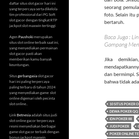
daftar situs slot gacor hari ini
seorang pemul
yang terpercaya serta dikelola
foto. Selain itu
tim professional dari PG Soft
slot gacor dengan tingkat RTP
bertaruh.
jackpot slot maxwin tertinggi
Baca Juga : Li
Agen
Paushoki
merupakan
situs slot online terbaik saat ini,
Gampang Mena
yang menyediakan permainan
slot gacor pasti akan
Jika demikia
memberikan kamu banyak
keuntungan.
mendapatkanny
dan bermimpi. S
Situs
gerbangasia
slot gacor
bahwa tidak ada
hari ini paling terpercaya
paling terbaru di tahun 2024
yang menyediakan game slot
online digemari oleh pecinta
slot online..
10 SITUS POKER 
DEWA POKER QQ
Link
Betnesia
adalah situs judi
IDN POKER 88
slot online gacor terpercaya
resmi menyediakan berbagai
JUDI POKER
game slot gacor terbaik dengan
POKER ONLINE T
bonus jackpot maxwin