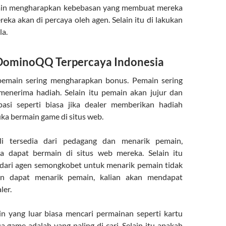
ain mengharapkan kebebasan yang membuat mereka
eka akan di percaya oleh agen. Selain itu di lakukan
la.
 DominoQQ Terpercaya Indonesia
, pemain sering mengharapkan bonus. Pemain sering
enerima hadiah. Selain itu pemain akan jujur ​​dan
ipasi seperti biasa jika dealer memberikan hadiah
uka bermain game di situs web.
ali tersedia dari pedagang dan menarik pemain,
a dapat bermain di situs web mereka. Selain itu
 dari agen semongkobet untuk menarik pemain tidak
lian dapat menarik pemain, kalian akan mendapat
ler.
in yang luar biasa mencari permainan seperti kartu
a game adalah yang paling di cari. Selain itu apakah