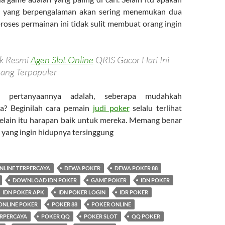
a yang berpengalaman akan sering menemukan dua
 proses permainan ini tidak sulit membuat orang ingin
nk Resmi
Agen Slot Online
QRIS Gacor Hari Ini
ng Terpopuler
n, pertanyaannya adalah, seberapa mudahkah
a? Beginilah cara pemain
judi poker
selalu terlihat
elain itu harapan baik untuk mereka. Memang benar
 yang ingin hidupnya tersinggung
ONLINE TERPERCAYA
DEWA POKER
DEWA POKER 88
DOWNLOAD IDN POKER
GAME POKER
IDN POKER
IDN POKER APK
IDN POKER LOGIN
IDR POKER
ONLINE POKER
POKER 88
POKER ONLINE
ERPERCAYA
POKER QQ
POKER SLOT
QQ POKER