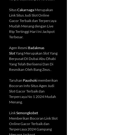
Situs
Cakarnaga
Merupakan
Link Situs Judi Slot Online
Gacor Terbaik dan Terpercaya
Mudah Menang dengan Live
Rtp Tertinggi Hari Ini Jackpot
Terbesar.
Agen Resmi
Badakmas
Slot
Yang Merupakan Slot Yang
Berpusat DI Dubai Abu Dhabi
Yang Telah Berlisensi Dan Di
Resmikan Oleh Bang Zeus..
Taruhan
Paushoki
memberikan
Bocoran Info Situs Agen Judi
Slot Gacor Terbaik dan
Terpercaya No 1 2024 Mudah
Menang.
Link
Semongkobet
Memberikan Bocoran Link Slot
Online Gacor Terbaik dan
Terpercaya 2024 Gampang
Menang Jackpot.