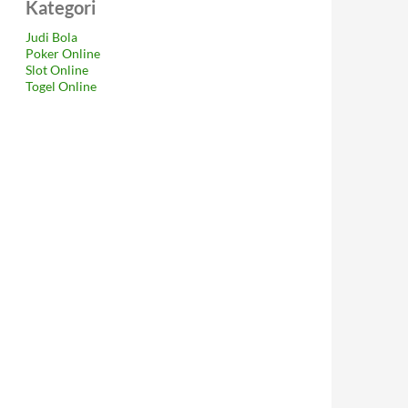
Kategori
Judi Bola
Poker Online
Slot Online
Togel Online