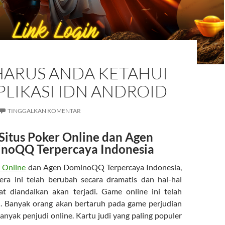
HARUS ANDA KETAHUI
PLIKASI IDN ANDROID
TINGGALKAN KOMENTAR
 Situs Poker Online dan Agen
noQQ Terpercaya Indonesia
r Online
dan Agen DominoQQ Terpercaya Indonesia,
ra ini telah berubah secara dramatis dan hal-hal
at diandalkan akan terjadi. Game online ini telah
. Banyak orang akan bertaruh pada game perjudian
banyak penjudi online. Kartu judi yang paling populer