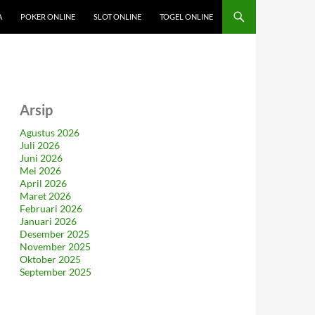
A
POKER ONLINE
SLOT ONLINE
TOGEL ONLINE
Arsip
Agustus 2026
Juli 2026
Juni 2026
Mei 2026
April 2026
Maret 2026
Februari 2026
Januari 2026
Desember 2025
November 2025
Oktober 2025
September 2025