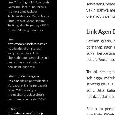
Link
Cakarnaga
ialah Agen Judi
Terkadang pem
Game Bo Slot Online Terbaik
yakin bahwa mer
Promo Bonus Jackpot
oleh novis pemu
Terbesar dan Link Daftar Nama
Situs Rtp Slot Gacor Hari Ini
Tertinggi dan Terpercaya 2024
Mudah Menang Indonesia.
Link Agen
Link
Setelah gratis
http://moorenkosicecream.co
berharap agen m
m/
adalah slot online resmi
suka berpartis
yang menyediakan link
alternatif untuk akses slot yang
besar. Pemain s
lancar dan aman bagi para
pemain di Indonesia
Tetapi seringk
Situs
http://gerbangasia-
sehingga merek
up.com/
adalah penyedia situs
strategi khusus
slot
gacor
online
terpercaya di
sulit. Jika ka
tahun 2025 sekaligus
merupakan provider slot88
manfaat dari dea
resmi dengan winrate 100%!
Selain itu pema
Platform
https://badakmasfun.shop
dan bola. SKedu