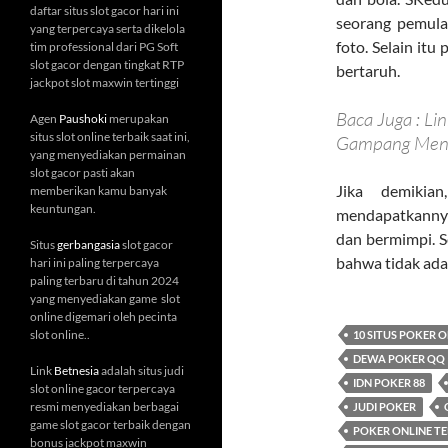
daftar situs slot gacor hari ini
seorang pemul
yang terpercaya serta dikelola
foto. Selain itu
tim professional dari PG Soft
slot gacor dengan tingkat RTP
bertaruh.
jackpot slot maxwin tertinggi
Baca Juga : Li
Agen
Paushoki
merupakan
situs slot online terbaik saat ini,
Gampang Mena
yang menyediakan permainan
slot gacor pasti akan
Jika demikia
memberikan kamu banyak
keuntungan.
mendapatkanny
dan bermimpi. S
Situs
gerbangasia
slot gacor
bahwa tidak ada
hari ini paling terpercaya
paling terbaru di tahun 2024
yang menyediakan game slot
online digemari oleh pecinta
slot online..
10 SITUS POKER 
DEWA POKER QQ
Link
Betnesia
adalah situs judi
IDN POKER 88
slot online gacor terpercaya
resmi menyediakan berbagai
JUDI POKER
game slot gacor terbaik dengan
POKER ONLINE T
bonus jackpot maxwin