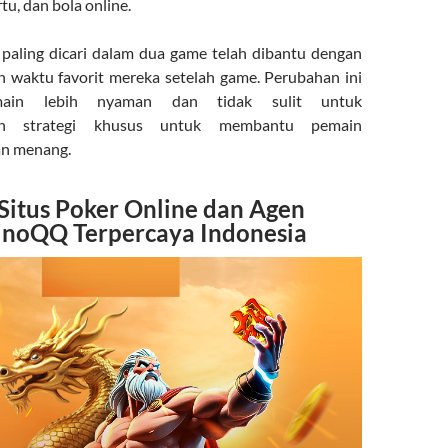
tu, dan bola online.
paling dicari dalam dua game telah dibantu dengan
waktu favorit mereka setelah game. Perubahan ini
ain lebih nyaman dan tidak sulit untuk
n strategi khusus untuk membantu pemain
an menang.
 Situs Poker Online dan Agen
noQQ Terpercaya Indonesia