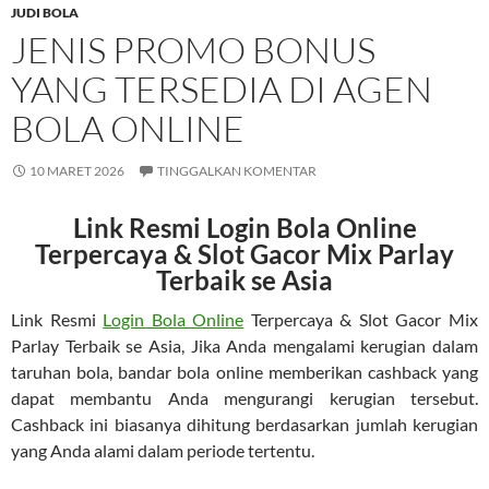
JUDI BOLA
JENIS PROMO BONUS
YANG TERSEDIA DI AGEN
BOLA ONLINE
10 MARET 2026
TINGGALKAN KOMENTAR
Link Resmi Login Bola Online
Terpercaya & Slot Gacor Mix Parlay
Terbaik se Asia
Link Resmi
Login Bola Online
Terpercaya & Slot Gacor Mix
Parlay Terbaik se Asia, Jika Anda mengalami kerugian dalam
taruhan bola, bandar bola online memberikan cashback yang
dapat membantu Anda mengurangi kerugian tersebut.
Cashback ini biasanya dihitung berdasarkan jumlah kerugian
yang Anda alami dalam periode tertentu.