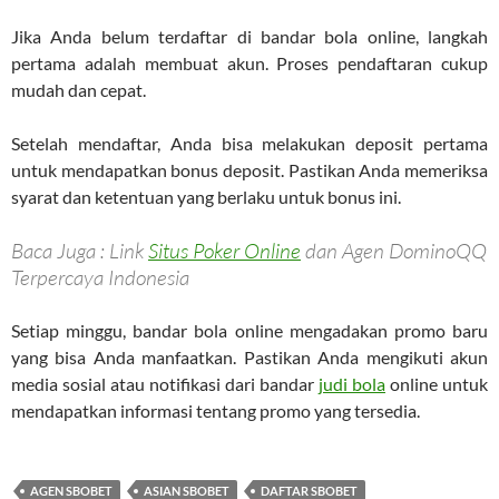
Jika Anda belum terdaftar di bandar bola online, langkah
pertama adalah membuat akun. Proses pendaftaran cukup
mudah dan cepat.
Setelah mendaftar, Anda bisa melakukan deposit pertama
untuk mendapatkan bonus deposit. Pastikan Anda memeriksa
syarat dan ketentuan yang berlaku untuk bonus ini.
Baca Juga : Link
Situs Poker Online
dan Agen DominoQQ
Terpercaya Indonesia
Setiap minggu, bandar bola online mengadakan promo baru
yang bisa Anda manfaatkan. Pastikan Anda mengikuti akun
media sosial atau notifikasi dari bandar
judi bola
online untuk
mendapatkan informasi tentang promo yang tersedia.
AGEN SBOBET
ASIAN SBOBET
DAFTAR SBOBET