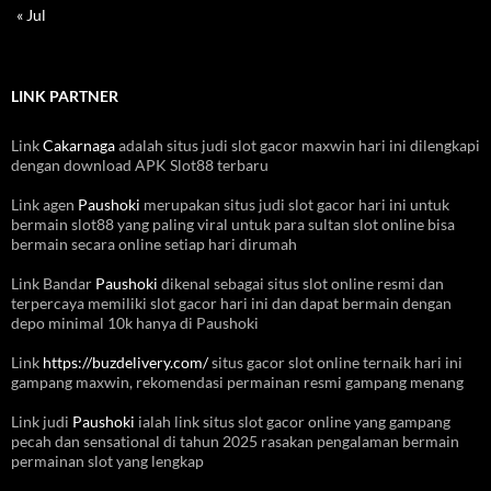
« Jul
LINK PARTNER
Link
Cakarnaga
adalah situs judi slot gacor maxwin hari ini dilengkapi
dengan download APK Slot88 terbaru
Link agen
Paushoki
merupakan situs judi slot gacor hari ini untuk
bermain slot88 yang paling viral untuk para sultan slot online bisa
bermain secara online setiap hari dirumah
Link Bandar
Paushoki
dikenal sebagai situs slot online resmi dan
terpercaya memiliki slot gacor hari ini dan dapat bermain dengan
depo minimal 10k hanya di Paushoki
Link
https://buzdelivery.com/
situs gacor slot online ternaik hari ini
gampang maxwin, rekomendasi permainan resmi gampang menang
Link judi
Paushoki
ialah link situs slot gacor online yang gampang
pecah dan sensational di tahun 2025 rasakan pengalaman bermain
permainan slot yang lengkap