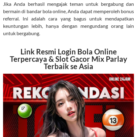
Jika Anda berhasil mengajak teman untuk bergabung dan
bermain di bandar bola online, Anda dapat memperoleh bonus
referral. Ini adalah cara yang bagus untuk mendapatkan
keuntungan lebih, hanya dengan mengundang orang lain
untuk bergabung.
Link Resmi Login Bola Online
Terpercaya & Slot Gacor Mix Parlay
Terbaik se Asia