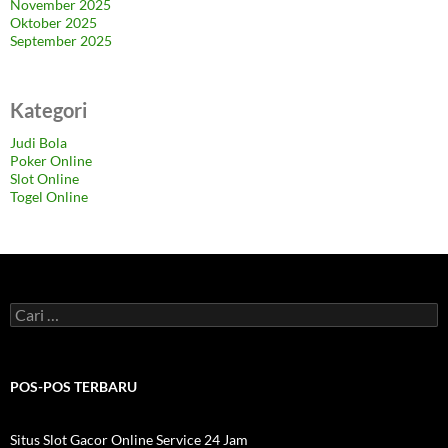
November 2025
Oktober 2025
September 2025
Kategori
Judi Bola
Poker Online
Slot Online
Togel Online
C
a
r
i
u
POS-POS TERBARU
n
t
u
Situs Slot Gacor Online Service 24 Jam