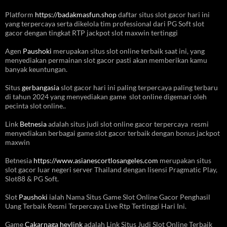
Platform
https://badakmasfun.shop
daftar situs slot gacor hari ini
yang terpercaya serta dikelola tim professional dari PG Soft slot
gacor dengan tingkat RTP jackpot slot maxwin tertinggi
Agen
Paushoki
merupakan situs slot online terbaik saat ini, yang
menyediakan permainan slot gacor pasti akan memberikan kamu
banyak keuntungan.
Situs
gerbangasia
slot gacor hari ini paling terpercaya paling terbaru
di tahun 2024 yang menyediakan game slot online digemari oleh
pecinta slot online..
Link
Betnesia
adalah situs judi slot online gacor terpercaya resmi
menyediakan berbagai game slot gacor terbaik dengan bonus jackpot
maxwin
Betnesia
https://www.asianescortlosangeles.com
merupakan situs
slot gacor luar negeri server Thailand dengan lisensi Pragmatic Play,
Slot88 & PG Soft.
Slot
Paushoki
ialah Nama Situs Game Slot Online Gacor Penghasil
Uang Terbaik Resmi Terpercaya Live Rtp Tertinggi Hari Ini.
Game
Cakarnaga heylink
adalah Link Situs Judi Slot Online Terbaik