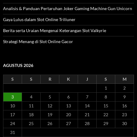
k
:
Analisis & Panduan Pertaruhan Joker Gaming Machine Gun Unicorn
Gaya Lulus dalam Slot Online Triliuner
Berita serta Uraian Mengenai Keterangan Slot Valkyrie
Strategi Menang di Slot Online Gacor
AGUSTUS 2026
S
S
R
K
J
S
M
1
2
3
4
5
6
7
8
9
10
11
12
13
14
15
16
17
18
19
20
21
22
23
24
25
26
27
28
29
30
31