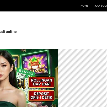
HOME
JUDI BOL
judi online