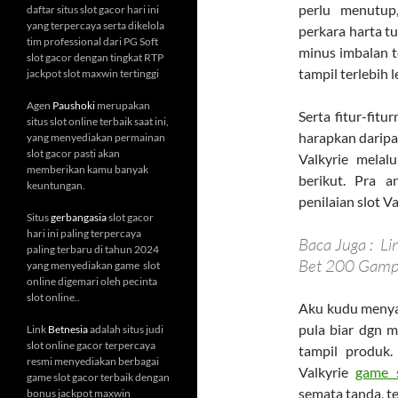
perlu menutup
daftar situs slot gacor hari ini
yang terpercaya serta dikelola
perkara harta t
tim professional dari PG Soft
minus imbalan 
slot gacor dengan tingkat RTP
tampil terlebih
jackpot slot maxwin tertinggi
Agen
Paushoki
merupakan
Serta fitur-fit
situs slot online terbaik saat ini,
harapkan daripa
yang menyediakan permainan
slot gacor pasti akan
Valkyrie mela
memberikan kamu banyak
berikut. Pra 
keuntungan.
penilaian slot V
Situs
gerbangasia
slot gacor
hari ini paling terpercaya
Baca Juga : L
paling terbaru di tahun 2024
Bet 200 Gampa
yang menyediakan game slot
online digemari oleh pecinta
slot online..
Aku kudu menya
pula biar dgn m
Link
Betnesia
adalah situs judi
slot online gacor terpercaya
tampil produk
resmi menyediakan berbagai
Valkyrie
game s
game slot gacor terbaik dengan
semata tanda, te
bonus jackpot maxwin