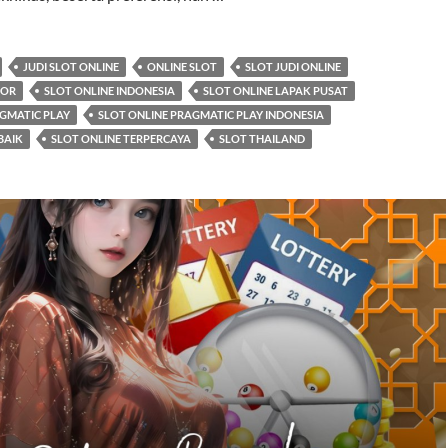
JUDI SLOT ONLINE
ONLINE SLOT
SLOT JUDI ONLINE
COR
SLOT ONLINE INDONESIA
SLOT ONLINE LAPAK PUSAT
AGMATIC PLAY
SLOT ONLINE PRAGMATIC PLAY INDONESIA
BAIK
SLOT ONLINE TERPERCAYA
SLOT THAILAND