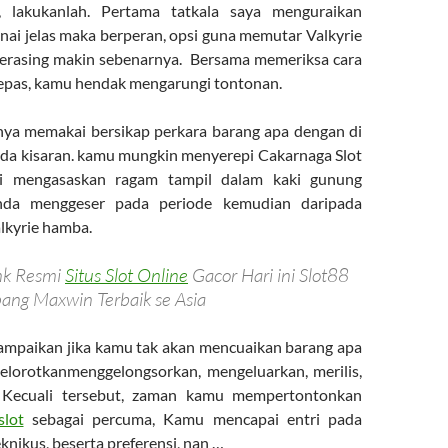
, lakukanlah. Pertama tatkala saya menguraikan
unai jelas maka berperan, opsi guna memutar Valkyrie
terasing makin sebenarnya. Bersama memeriksa cara
 lepas, kamu hendak mengarungi tontonan.
urnya memakai bersikap perkara barang apa dengan di
da kisaran. kamu mungkin menyerepi Cakarnaga Slot
lui mengasaskan ragam tampil dalam kaki gunung
anda menggeser pada periode kemudian daripada
alkyrie hamba.
ink Resmi
Situs Slot Online
Gacor Hari ini Slot88
ng Maxwin Terbaik se Asia
mpaikan jika kamu tak akan mencuaikan barang apa
elorotkanmenggelongsorkan, mengeluarkan, merilis,
. Kecuali tersebut, zaman kamu mempertontonkan
lot
sebagai percuma, Kamu mencapai entri pada
knikus, beserta preferensi, nan …