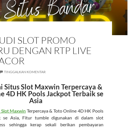
JUDI SLOT PROMO
RU DENGAN RTP LIVE
GACOR
TINGGALKAN KOMENTAR
i Situs Slot Maxwin Terpercaya &
ne 4D HK Pools Jackpot Terbaik se
Asia
s Slot Maxwin
Terpercaya & Toto Online 4D HK Pools
k se Asia, Fitur tumble digunakan di dalam slot
ncess sehingga kerap sekali berikan pembayaran