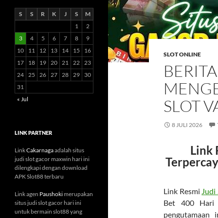
S
S
R
K
J
S
M
1
2
3
4
5
6
7
8
9
10
11
12
13
14
15
16
SLOT ONLINE
17
18
19
20
21
22
23
BERITA
24
25
26
27
28
29
30
MENGE
31
« Jul
SLOT V
8 JULI 2026
LINK PARTNER
Link 
Link
Cakarnaga
adalah situs
Terpercay
judi slot gacor maxwin hari ini
dilengkapi dengan download
APK Slot88 terbaru
Link Resmi
Judi
Link agen
Paushoki
merupakan
Bet 400 Hari 
situs judi slot gacor hari ini
untuk bermain slot88 yang
pengutamaan i