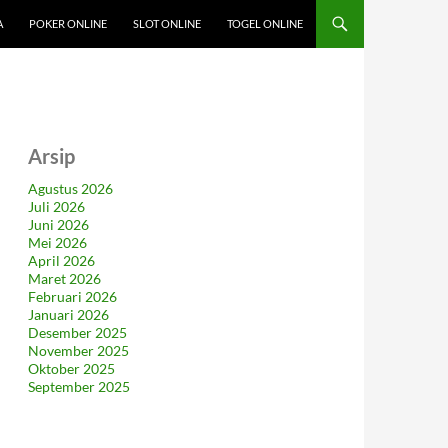
A
POKER ONLINE
SLOT ONLINE
TOGEL ONLINE
Arsip
Agustus 2026
Juli 2026
Juni 2026
Mei 2026
April 2026
Maret 2026
Februari 2026
Januari 2026
Desember 2025
November 2025
Oktober 2025
September 2025