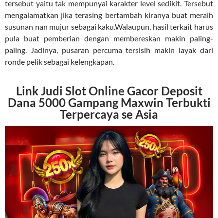
tersebut yaitu tak mempunyai karakter level sedikit. Tersebut
mengalamatkan jika terasing bertambah kiranya buat meraih
susunan nan mujur sebagai kaku.Walaupun, hasil terkait harus
pula buat pemberian dengan membereskan makin paling-
paling. Jadinya, pusaran percuma tersisih makin layak dari
ronde pelik sebagai kelengkapan.
Link Judi Slot Online Gacor Deposit
Dana 5000 Gampang Maxwin Terbukti
Terpercaya se Asia