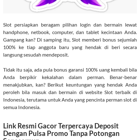
Slot persiapkan beragam pilihan login dan bermain lewat
handphone, netbook, computer, dan tablet kecintaan Anda.
Gampang kan? Di samping itu, Slot memberi bonus sejumlah
100% ke tiap anggota baru yang hendak di beri secara
langsung sesudah mendeposit.
Tidak itu saja, ada pula bonus garansi 100% uang kembali bila
Anda berpikir kekalahan dalam perman. Benar-benar
menakjubkan, kan? Berikut keuntungan yang hendak Anda
peroleh bila masuk dan bermain di website Slot terbaik di
Indonesia, terutama untuk Anda yang pencinta perman slot di
semua Indonesia.
Link Resmi Gacor Terpercaya Deposit
Dengan Pulsa Promo Tanpa Potongan