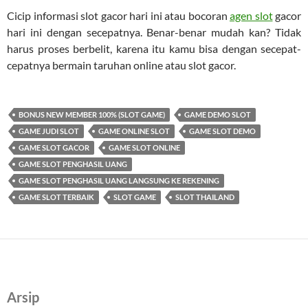
Cicip informasi slot gacor hari ini atau bocoran
agen slot
gacor
hari ini dengan secepatnya. Benar-benar mudah kan? Tidak
harus proses berbelit, karena itu kamu bisa dengan secepat-
cepatnya bermain taruhan online atau slot gacor.
BONUS NEW MEMBER 100% (SLOT GAME)
GAME DEMO SLOT
GAME JUDI SLOT
GAME ONLINE SLOT
GAME SLOT DEMO
GAME SLOT GACOR
GAME SLOT ONLINE
GAME SLOT PENGHASIL UANG
GAME SLOT PENGHASIL UANG LANGSUNG KE REKENING
GAME SLOT TERBAIK
SLOT GAME
SLOT THAILAND
Arsip