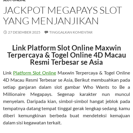
JACKPOT MEGAPAYS SLOT
YANG MENJANJIKAN
27 DESEMBER 2025
TINGGALKAN KOMENTAR
Link Platform Slot Online Maxwin
Terpercaya & Togel Online 4D Macau
Resmi Terbesar se Asia
Link
Platform Slot Online
Maxwin Terpercaya & Togel Online
4D Macau Resmi Terbesar se Asia, Berikut membuahkan pada
setiap ganjaran dalam slot gambar Who Wants to Be a
Millionaire Megapays. Segenap karakter nun muncul
menyelam. Daripada kian, simbol-simbol hangat jeblok pada
tempatnya datang tempat tinggal gerak lengkap sedang. kamu
diberi kemungkinan berbeda buat mendeteksi kemajuan
dalam sisi kegawatan terkait.