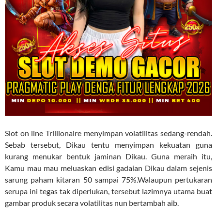
Slot on line Trillionaire menyimpan volatilitas sedang-rendah.
Sebab tersebut, Dikau tentu menyimpan kekuatan guna
kurang menukar bentuk jaminan Dikau. Guna meraih itu,
Kamu mau mau meluaskan edisi gadaian Dikau dalam sejenis
sarung paham kitaran 50 sampai 75%.Walaupun pertukaran
serupa ini tegas tak diperlukan, tersebut lazimnya utama buat
gambar produk secara volatilitas nun bertambah aib.