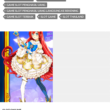
GAME SLOT PENGHASIL UANG
GAME SLOT PENGHASIL UANG LANGSUNG KE REKENING
GAME SLOT TERBAIK
SLOT GAME
SLOT THAILAND
SLOT ONLINE