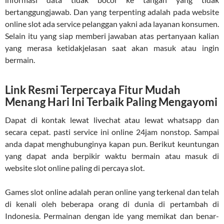
bertanggungjawab. Dan yang terpenting adalah pada website
online slot ada service pelanggan yakni ada layanan konsumen.
Selain itu yang siap memberi jawaban atas pertanyaan kalian
yang merasa ketidakjelasan saat akan masuk atau ingin
bermain.
Link Resmi Terpercaya Fitur Mudah
Menang Hari Ini Terbaik Paling Mengayomi
Dapat di kontak lewat livechat atau lewat whatsapp dan
secara cepat. pasti service ini online 24jam nonstop. Sampai
anda dapat menghubunginya kapan pun. Berikut keuntungan
yang dapat anda berpikir waktu bermain atau masuk di
website slot online paling di percaya slot.
Games slot online adalah peran online yang terkenal dan telah
di kenali oleh beberapa orang di dunia di pertambah di
Indonesia. Permainan dengan ide yang memikat dan benar-