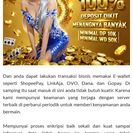
Dan anda dapat lakukan transaksi bisnis memakai E-wallet
seperti ShopeePay, LinkAja, OVO, Dana, dan Gopay. Di
samping itu saat masuk di sini anda tidak butuh kuatir. Karena
kami mempunyai keamanan yang terjaga dengan server
terbaik di perbarui periodik untuk memberi kenyamanan anda
bermain.
Mempunyai proses enkripsi baik sekali dan kuat sampai
informasi data tidak bocor ke tangan yang tidak