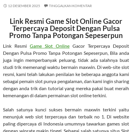
12 DESEMBER 2025
TINGGALKAN KOMENTAR
Link Resmi Game Slot Online Gacor
Terpercaya Deposit Dengan Pulsa
Promo Tanpa Potongan Sepeserpun
Link Resmi
Game Slot Online
Gacor Terpercaya Deposit
Dengan Pulsa Promo Tanpa Potongan Sepeserpun, Bila anda
juga ingin memperbanyak peluang, tidak ada salahnya buat
studi trik memenangi waktu bermain maxwin. Di web-site slot
resmi, kami telah lakukan penilaian ke beberapa anggota kami
sebagai pemain slot punya pengalaman, dan kami ingin sharing
dengan anda trik dan tutorial yang mereka pakai buat meraih
kemenangan di dalam permainan slot online terkini.
Salah satunya kunci sukses bermain maxwin terkini yaitu
menunjuk web slot terpercaya dan terbaik no 1. Di website
paling dipercaya di Indonesia umumnya tawarkan games slot
dengan winrate makin tinggi. Sebagai salah satunya situs Slot